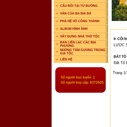
CÂU ĐỐI TẠI TỪ ĐƯỜNG
VĂN CỦA BA BIA ĐÁ
PHẢ HỆ VÕ CÔNG THÀNH
ALBUM HÌNH ẢNH
XÂY DỰNG NHÀ THỜ TỘC
I/- CỘI
BAN LIÊN LẠC CÁC ĐỊA
LƯỢC S
PHƯƠNG
NHỮNG TẤM GƯƠNG TRONG
GIA TỘC
ĐẤT TỔ
LIÊN HỆ
Đất Tổ 
Trang 1/
Số người trực tuyến: 1
Số người truy cập: 8372605