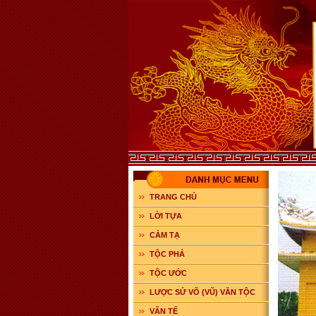
TRANG CHỦ
LỜI TỰA
CẢM TẠ
TỘC PHẢ
TỘC ƯỚC
LƯỢC SỬ VÕ (VŨ) VĂN TỘC
VĂN TẾ