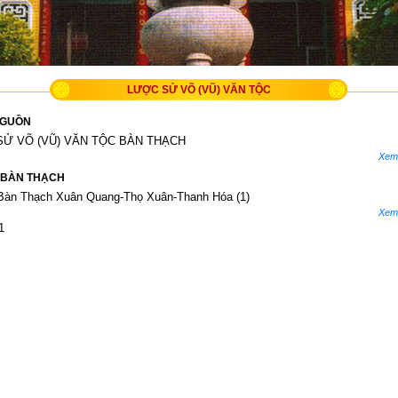
LƯỢC SỬ VÕ (VŨ) VĂN TỘC
 NGUỒN
Ử VÕ (VŨ) VĂN TỘC BÀN THẠCH
Xem c
 BÀN THẠCH
Bàn Thạch Xuân Quang-Thọ Xuân-Thanh Hóa (1)
Xem c
1