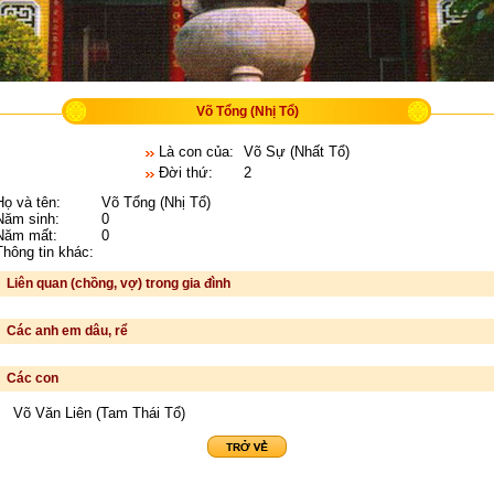
Võ Tổng (Nhị Tổ)
Là con của:
Võ Sự (Nhất Tổ)
Đời thứ:
2
ọ và tên:
Võ Tổng (Nhị Tổ)
ăm sinh:
0
ăm mất:
0
hông tin khác:
Liên quan (chồng, vợ) trong gia đình
Các anh em dâu, rể
Các con
Võ Văn Liên (Tam Thái Tổ)