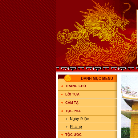
TRANG CHỦ
LỜI TỰA
CẢM TẠ
TỘC PHẢ
Ngày tế tộc
Phả hệ
TỘC ƯỚC