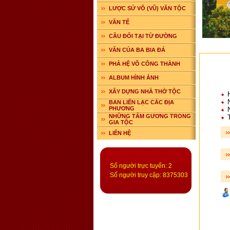
LƯỢC SỬ VÕ (VŨ) VĂN TỘC
VĂN TẾ
CÂU ĐỐI TẠI TỪ ĐƯỜNG
VĂN CỦA BA BIA ĐÁ
PHẢ HỆ VÕ CÔNG THÀNH
ALBUM HÌNH ẢNH
XÂY DỰNG NHÀ THỜ TỘC
H
N
BAN LIÊN LẠC CÁC ĐỊA
PHƯƠNG
N
NHỮNG TẤM GƯƠNG TRONG
T
GIA TỘC
LIÊN HỆ
Số người trực tuyến: 2
Số người truy cập: 8375303