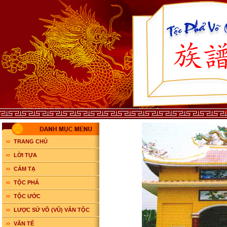
TRANG CHỦ
LỜI TỰA
CẢM TẠ
TỘC PHẢ
TỘC ƯỚC
LƯỢC SỬ VÕ (VŨ) VĂN TỘC
VĂN TẾ