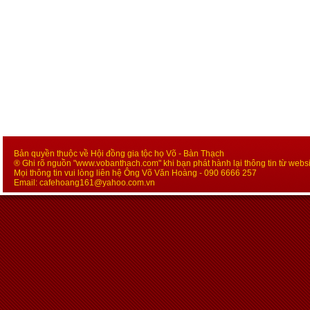
Bản quyền thuộc về Hội đồng gia tộc họ Võ - Bàn Thạch
® Ghi rõ nguồn "www.vobanthach.com" khi bạn phát hành lại thông tin từ websi
Mọi thông tin vui lòng liên hệ Ông Võ Văn Hoàng - 090 6666 257
Email:
cafehoang161@yahoo.com.vn