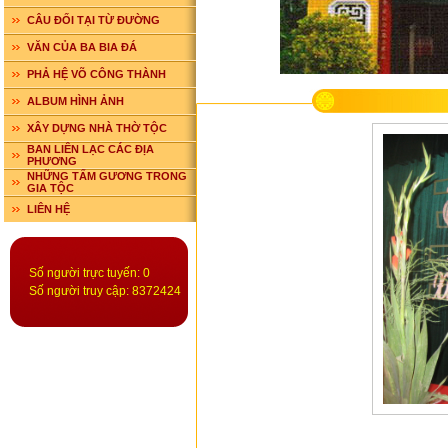
CÂU ĐỐI TẠI TỪ ĐƯỜNG
VĂN CỦA BA BIA ĐÁ
PHẢ HỆ VÕ CÔNG THÀNH
ALBUM HÌNH ẢNH
XÂY DỰNG NHÀ THỜ TỘC
BAN LIÊN LẠC CÁC ĐỊA
PHƯƠNG
NHỮNG TẤM GƯƠNG TRONG
GIA TỘC
LIÊN HỆ
Số người trực tuyến: 0
Số người truy cập: 8372424