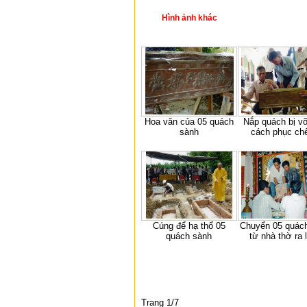
Hình ảnh khác
Hoa văn của 05 quách
Nắp quách bị vỡ
sành
cách phục chế
Cúng để hạ thổ 05
Chuyển 05 quác
quách sành
từ nhà thờ ra 
Trang 1/7