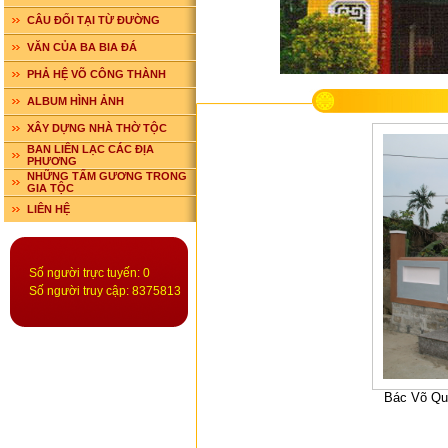
CÂU ĐỐI TẠI TỪ ĐƯỜNG
VĂN CỦA BA BIA ĐÁ
PHẢ HỆ VÕ CÔNG THÀNH
ALBUM HÌNH ẢNH
XÂY DỰNG NHÀ THỜ TỘC
BAN LIÊN LẠC CÁC ĐỊA
PHƯƠNG
NHỮNG TẤM GƯƠNG TRONG
GIA TỘC
LIÊN HỆ
Số người trực tuyến: 0
Số người truy cập: 8375813
Bác Võ Quý