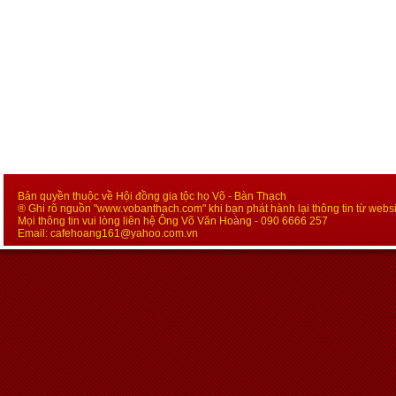
Bản quyền thuộc về Hội đồng gia tộc họ Võ - Bàn Thạch
® Ghi rõ nguồn "www.vobanthach.com" khi bạn phát hành lại thông tin từ websi
Mọi thông tin vui lòng liên hệ Ông Võ Văn Hoàng - 090 6666 257
Email:
cafehoang161@yahoo.com.vn