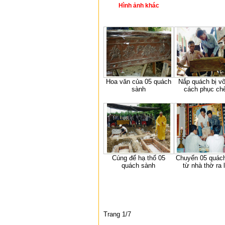
Hình ảnh khác
Hoa văn của 05 quách
Nắp quách bị vỡ
sành
cách phục chế
Cúng để hạ thổ 05
Chuyển 05 quác
quách sành
từ nhà thờ ra 
Trang 1/7