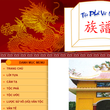
TRANG CHỦ
LỜI TỰA
CẢM TẠ
TỘC PHẢ
TỘC ƯỚC
LƯỢC SỬ VÕ (VŨ) VĂN TỘC
VĂN TẾ