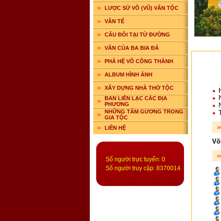
LƯỢC SỬ VÕ (VŨ) VĂN TỘC
VĂN TẾ
CÂU ĐỐI TẠI TỪ ĐƯỜNG
VĂN CỦA BA BIA ĐÁ
PHẢ HỆ VÕ CÔNG THÀNH
ALBUM HÌNH ẢNH
XÂY DỰNG NHÀ THỜ TỘC
H
N
BAN LIÊN LẠC CÁC ĐỊA
PHƯƠNG
N
NHỮNG TẤM GƯƠNG TRONG
T
GIA TỘC
LIÊN HỆ
Võ
Số người trực tuyến: 0
Số người truy cập: 8370014