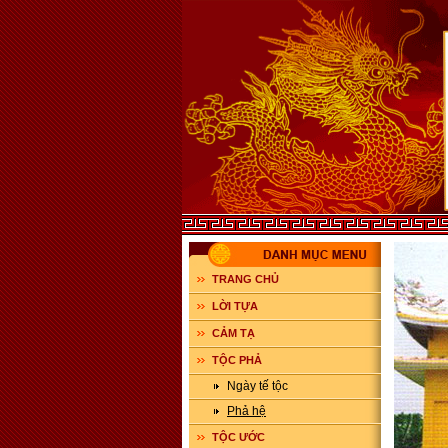
TRANG CHỦ
LỜI TỰA
CẢM TẠ
TỘC PHẢ
Ngày tế tộc
Phả hệ
TỘC ƯỚC