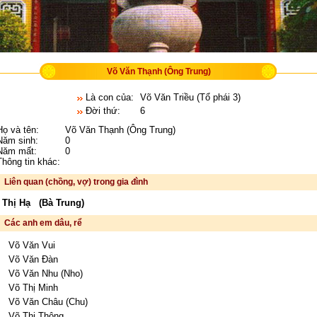
Võ Văn Thạnh (Ông Trung)
Là con của:
Võ Văn Triều (Tổ phái 3)
Đời thứ:
6
ọ và tên:
Võ Văn Thạnh (Ông Trung)
ăm sinh:
0
ăm mất:
0
hông tin khác:
Liên quan (chồng, vợ) trong gia đình
 Thị Hạ (Bà Trung)
Các anh em dâu, rể
Võ Văn Vui
Võ Văn Đàn
Võ Văn Nhu (Nho)
Võ Thị Minh
Võ Văn Châu (Chu)
Võ Thị Thông