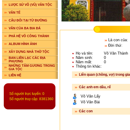
LƯỢC SỬ VÕ (VŨ) VĂN TỘC
VĂN TẾ
CÂU ĐỐI TẠI TỪ ĐƯỜNG
VĂN CỦA BA BIA ĐÁ
PHẢ HỆ VÕ CÔNG THÀNH
Là con của:
ALBUM HÌNH ẢNH
Đời thứ:
XÂY DỰNG NHÀ THỜ TỘC
Họ và tên:
Võ Văn Thành
Năm sinh:
0
BAN LIÊN LẠC CÁC ĐỊA
PHƯƠNG
Năm mất:
0
NHỮNG TẤM GƯƠNG TRONG
Thông tin khác:
GIA TỘC
Liên quan (chồng, vợ) trong gia
LIÊN HỆ
Các anh em dâu, rể
Số người trực tuyến: 0
Võ Văn Lấy
Số người truy cập: 8381360
Võ Văn Bài
Các con