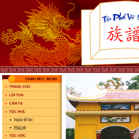
TRANG CHỦ
LỜI TỰA
CẢM TẠ
TỘC PHẢ
Ngày tế tộc
Phả hệ
TỘC ƯỚC